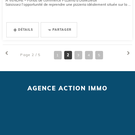
À VENDRE – Fonds de commerce Pizzeria à Davézieux
Saisissez l’opportunité de reprendre une pizzeria idéalement située sur la commune de Davézieux, dans un secteur...
DÉTAILS
PARTAGER
Page 2 / 5
1
2
3
4
5
AGENCE ACTION IMMO