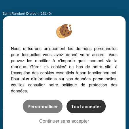
Saint Rambert D'albon (26140)
Le Peage De Roussillon (38550)
Chanas (38150)
Saint Maurice L'exil (38550)
Limony (07340)
Nous utiliserons uniquement les données personnelles
Vienne (38200)
pour lesquelles vous avez donné votre accord. Vous
Thodure (38260)
pouvez les modifier à n'importe quel moment via la
Serrieres (07340)
rubrique "Gérer les cookies" en bas de notre site, à
Sablons (38550)
l'exception des cookies essentiels à son fonctionnement.
Sonnay (38150)
Pour plus d'informations sur vos données personnelles,
Izeron (38160)
veuillez consulter
notre politique de protection des
Quintenas (07290)
données
.
Saint Hilaire Du Rosier (38840)
Boulieu Les Annonay (07100)
Personnaliser
Tout accepter
Vinzieux (07340)
La Ricamarie (42150)
Continuer sans accepter
Saint Victor (07410)