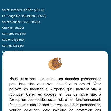
Saint Rambert D'albon (26140)
Le Peage De Roussillon (38550)
Saint Maurice L'exil (38550)
Chanas (38150)
Serrieres (07340)
Sablons (38550)
Sonnay (38150)
Limony (07340)
Vienne (38200)
Thodure (38260)
Anneyron (26140)
Roisey (42520)
Nous utiliserons uniquement les données personnelles
Saint Marcel Les Annonay (07100)
pour lesquelles vous avez donné votre accord. Vous
Eyzin Pinet (38780)
pouvez les modifier à n'importe quel moment via la
Peyraud (07340)
rubrique "Gérer les cookies" en bas de notre site, à
l'exception des cookies essentiels à son fonctionnement.
Annonay (07100)
Pour plus d'informations sur vos données personnelles,
Moissieu Sur Dolon (38270)
veuillez consulter
notre politique de protection des
Saint Vallier (26240)