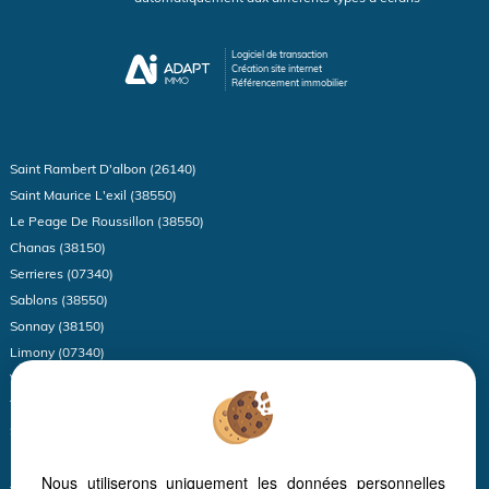
Logiciel de transaction
Création site internet
Référencement immobilier
Saint Rambert D'albon (26140)
Saint Maurice L'exil (38550)
Le Peage De Roussillon (38550)
Chanas (38150)
Serrieres (07340)
Sablons (38550)
Sonnay (38150)
Limony (07340)
Vienne (38200)
Thodure (38260)
Saint Alban Du Rhone (38370)
Peyraud (07340)
Nous utiliserons uniquement les données personnelles
Annonay (07100)