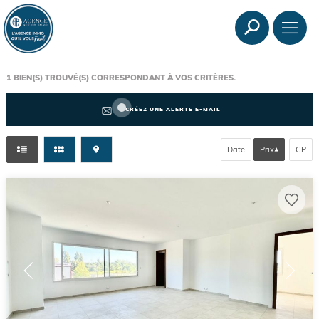
1
BIEN(S) TROUVÉ(S) CORRESPONDANT À VOS CRITÈRES.
CRÉEZ UNE ALERTE E-MAIL
Date
Prix
CP