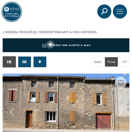
1
BIEN(S) TROUVÉ(S) CORRESPONDANT À VOS CRITÈRES.
CRÉEZ UNE ALERTE E-MAIL
Date
Prix
CP