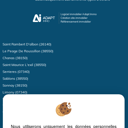
Logiciel immobilier Adapt Immo
Création site immobilier
Référencement immobilier
Saint Rambert D'albon (26140)
Le Peage De Roussillon (38550)
Chanas (38150)
Saint Maurice L'exil (38550)
Serrieres (07340)
Sablons (38550)
Sonnay (38150)
Limony (07340)
Vienne (38200)
Thodure (38260)
Vinzieux (07340)
La Ricamarie (42150)
Nous utiliserons uniquement les données personnelles
Saint Victor (07410)