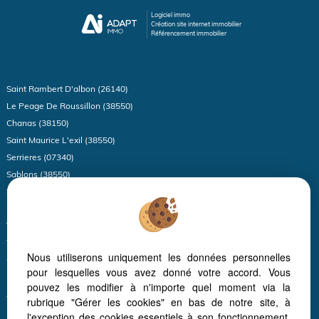
Logiciel immo
Création site internet immobilier
Référencement immobilier
Saint Rambert D'albon (26140)
Le Peage De Roussillon (38550)
Chanas (38150)
Saint Maurice L'exil (38550)
Serrieres (07340)
Sablons (38550)
Sonnay (38150)
Limony (07340)
Vienne (38200)
Thodure (38260)
Nous utiliserons uniquement les données personnelles
Champagne (07340)
pour lesquelles vous avez donné votre accord. Vous
Roisey (42520)
pouvez les modifier à n'importe quel moment via la
Anneyron (26140)
rubrique "Gérer les cookies" en bas de notre site, à
Eyzin Pinet (38780)
l'exception des cookies essentiels à son fonctionnement.