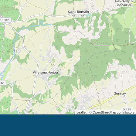
Leaflet
| © OpenStreetMap contributors