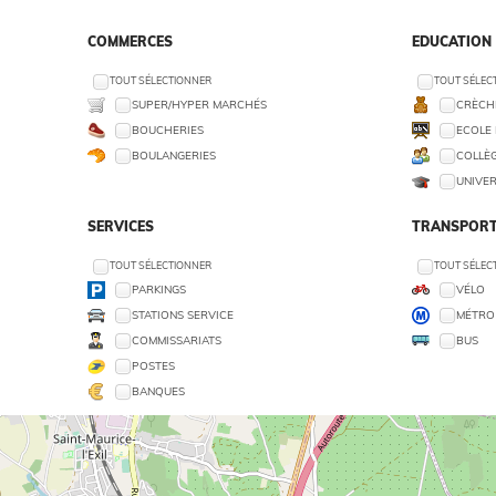
COMMERCES
EDUCATION
TOUT SÉLECTIONNER
TOUT SÉLEC
SUPER/HYPER MARCHÉS
CRÈCHE
BOUCHERIES
ECOLE 
BOULANGERIES
COLLÈG
UNIVER
SERVICES
TRANSPORT
TOUT SÉLECTIONNER
TOUT SÉLEC
PARKINGS
VÉLO
STATIONS SERVICE
MÉTRO
COMMISSARIATS
BUS
POSTES
BANQUES