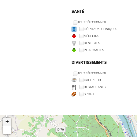
SANTÉ
TOUT SÉLECTIONNER
HÔPITAUX, CLINIQUES
MÉDECINS
DENTISTES
PHARMACIES
DIVERTISSEMENTS
TOUT SÉLECTIONNER
CAFÉ / PUB
RESTAURANTS
SPORT
+
−