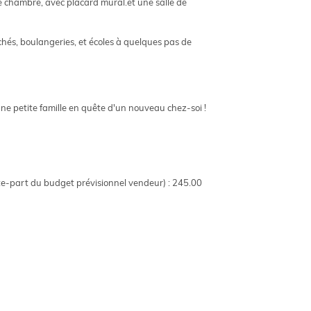
lle chambre, avec placard mural.et une salle de
hés, boulangeries, et écoles à quelques pas de
ne petite famille en quête d'un nouveau chez-soi !
te-part du budget prévisionnel vendeur) : 245.00