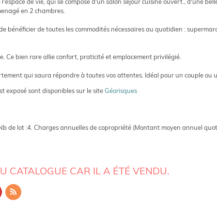
e l'espace de vie, qui se compose d'un salon séjour cuisine ouvert., d'une be
amenagé en 2 chambres.
e bénéficier de toutes les commodités nécessaires au quotidien : supermarc
 Ce bien rare allie confort, praticité et emplacement privilégié.
tement qui saura répondre à toutes vos attentes. Idéal pour un couple ou u
st exposé sont disponibles sur le site
Géorisques
. Nb de lot :4. Charges annuelles de copropriété (Montant moyen annuel quo
AU CATALOGUE CAR IL A ÉTÉ VENDU.