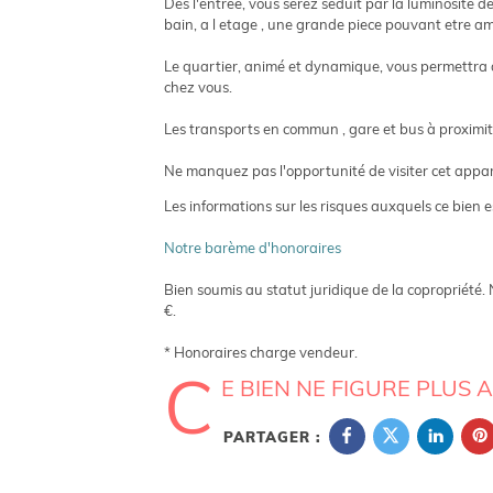
Dès l'entrée, vous serez séduit par la luminosité d
bain, a l etage , une grande piece pouvant etre 
Le quartier, animé et dynamique, vous permettra d
chez vous.
Les transports en commun , gare et bus à proximite.
Ne manquez pas l'opportunité de visiter cet appar
Les informations sur les risques auxquels ce bien e
Notre barème d'honoraires
Bien soumis au statut juridique de la copropriété
€.
* Honoraires charge vendeur.
C
E BIEN NE FIGURE PLUS 
PARTAGER :