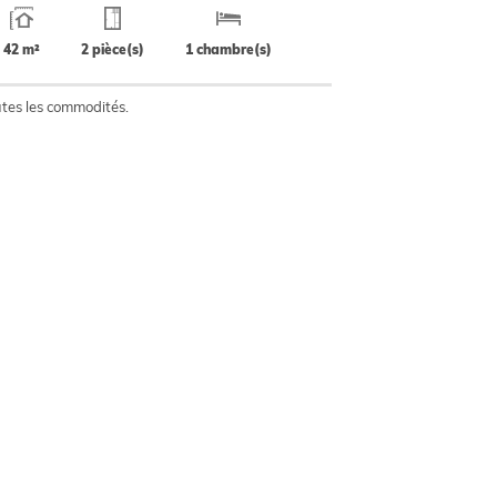
42 m²
2 pièce(s)
1 chambre(s)
utes les commodités.