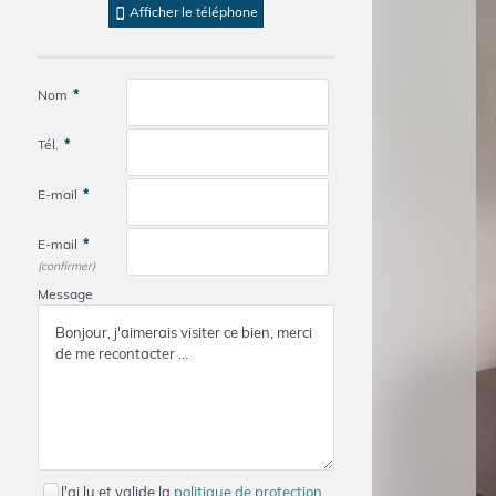
Afficher le téléphone
Nom
*
Tél.
*
E-mail
*
E-mail
*
(confirmer)
Message
J'ai lu et valide la
politique de protection