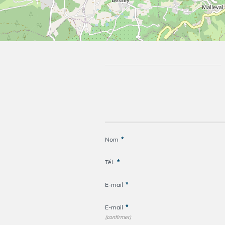
Nom
*
Tél.
*
E-mail
*
E-mail
*
(confirmer)