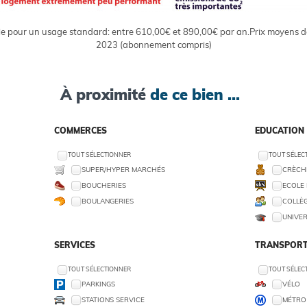
e pour un usage standard: entre 610,00€ et 890,00€ par an.Prix moyens de
2023 (abonnement compris)
À proximité
de ce bien ...
COMMERCES
EDUCATION
TOUT SÉLECTIONNER
TOUT SÉLEC
SUPER/HYPER MARCHÉS
CRÈCHE
BOUCHERIES
ECOLE 
BOULANGERIES
COLLÈG
UNIVER
SERVICES
TRANSPORT
TOUT SÉLECTIONNER
TOUT SÉLEC
PARKINGS
VÉLO
STATIONS SERVICE
MÉTRO