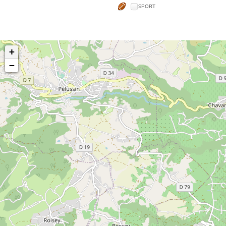
SPORT
+
−