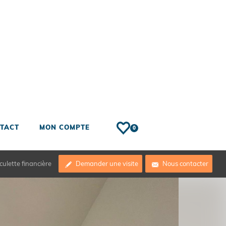
TACT
MON COMPTE
0
culette financière
Demander une visite
Nous contacter