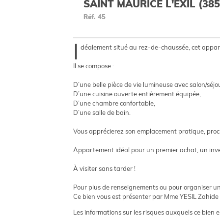
SAINT MAURICE L'EXIL (385
Réf.
45
I
déalement situé au rez-de-chaussée, cet appart
Il se compose :
D’une belle pièce de vie lumineuse avec salon/séjo
D’une cuisine ouverte entièrement équipée,
D’une chambre confortable,
D’une salle de bain.
Vous apprécierez son emplacement pratique, proch
Appartement idéal pour un premier achat, un inves
À visiter sans tarder !
Pour plus de renseignements ou pour organiser une 
Ce bien vous est présenter par Mme YESIL Zahide
Les informations sur les risques auxquels ce bien e