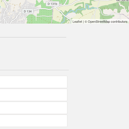
Leaflet
| © OpenStreetMap contributors