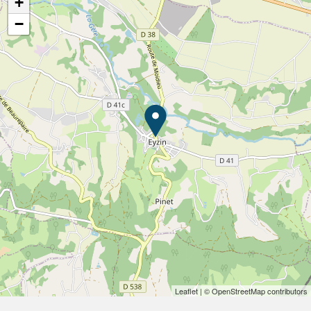
+
−
Leaflet
| © OpenStreetMap contributors