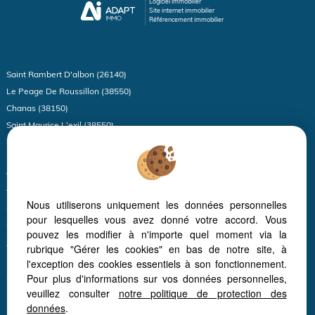
Logiciel immobilier
Site internet immobilier
Référencement immobilier
Saint Rambert D'albon (26140)
Le Peage De Roussillon (38550)
Chanas (38150)
Saint Maurice L'exil (38550)
Sonnay (38150)
Limony (07340)
Vienne (38200)
Thodure (38260)
Nous utiliserons uniquement les données personnelles
Serrieres (07340)
pour lesquelles vous avez donné votre accord. Vous
Sablons (38550)
pouvez les modifier à n'importe quel moment via la
Annonay (07100)
rubrique "Gérer les cookies" en bas de notre site, à
Moissieu Sur Dolon (38270)
l'exception des cookies essentiels à son fonctionnement.
Pour plus d'informations sur vos données personnelles,
Saint Vallier (26240)
veuillez consulter
notre politique de protection des
Davezieux (07430)
données
.
Izeron (38160)