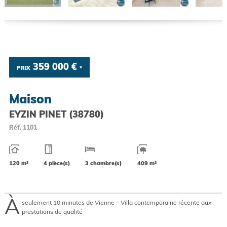
359 000 €
PRIX
*
Maison
EYZIN PINET (38780)
Réf.
1101
120 m²
4 pièce(s)
3 chambre(s)
409 m²
À
seulement 10 minutes de Vienne – Villa contemporaine récente aux
prestations de qualité