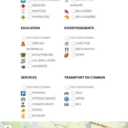
MÉDECINS
MARCHÉS
DENTISTES
BOUCHERIES
PHARMACIES
BOULANGERIES
EDUCATION
DIVERTISSEMENTS
TOUT SÉLECTIONNER
TOUT SÉLECTIONNER
CRÈCHES,
CAFÉ / PUB
MATERNELLE
RESTAURANTS
ECOLE PRIMAIRE
SPORT
COLLÈGES, LYCÉES
UNIVERSITÉ
SERVICES
TRANSPORT EN COMMUN
TOUT SÉLECTIONNER
TOUT SÉLECTIONNER
PARKINGS
VÉLO
STATIONS SERVICE
MÉTRO
COMMISSARIATS
BUS
POSTES
BANQUES