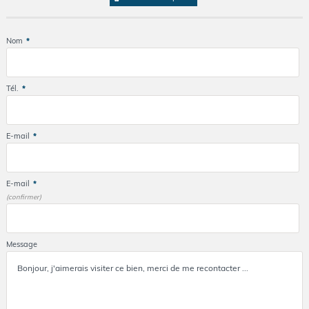
Nom
*
Tél.
*
E-mail
*
E-mail
*
(confirmer)
Message