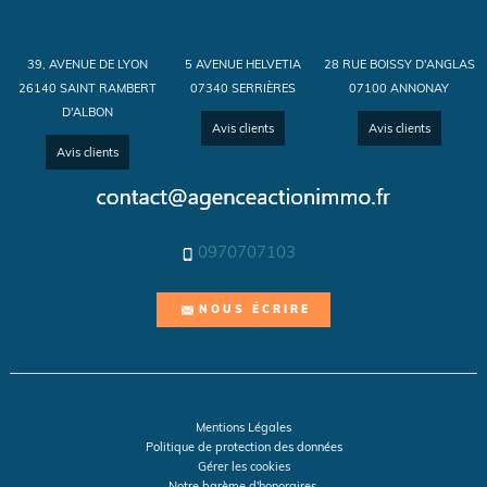
39, AVENUE DE LYON
5 AVENUE HELVETIA
28 RUE BOISSY D'ANGLAS
26140 SAINT RAMBERT
07340 SERRIÈRES
07100 ANNONAY
D'ALBON
Avis clients
Avis clients
Avis clients
0970707103
NOUS ÉCRIRE
Mentions Légales
Politique de protection des données
Gérer les cookies
Notre barème d'honoraires