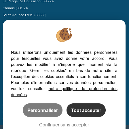
Le Peage De Roussillon (38550)
Chanas (38150)
Saint Maurice L'exil (38550)
Limony (07340)
Vienne (38200)
Thodure (38260)
Serrieres (07340)
Sablons (38550)
Nous utiliserons uniquement les données personnelles
Sonnay (38150)
pour lesquelles vous avez donné votre accord. Vous
Izeron (38160)
pouvez les modifier à n'importe quel moment via la
rubrique "Gérer les cookies" en bas de notre site, à
Quintenas (07290)
l'exception des cookies essentiels à son fonctionnement.
Saint Hilaire Du Rosier (38840)
Pour plus d'informations sur vos données personnelles,
Boulieu Les Annonay (07100)
veuillez consulter
notre politique de protection des
Vinzieux (07340)
données
.
La Ricamarie (42150)
Saint Victor (07410)
Personnaliser
Tout accepter
Saint Alban Du Rhone (38370)
Champagne (07340)
Continuer sans accepter
Roisey (42520)