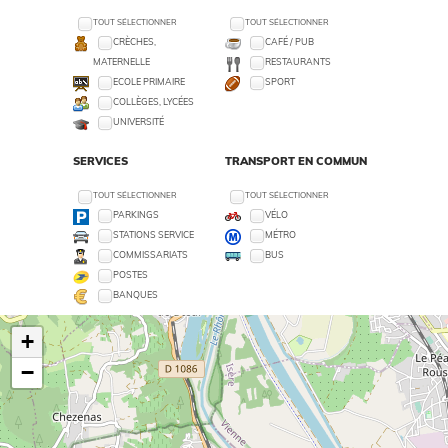
TOUT SÉLECTIONNER
TOUT SÉLECTIONNER
CRÈCHES,
CAFÉ / PUB
MATERNELLE
RESTAURANTS
ECOLE PRIMAIRE
SPORT
COLLÈGES, LYCÉES
UNIVERSITÉ
SERVICES
TRANSPORT EN COMMUN
TOUT SÉLECTIONNER
TOUT SÉLECTIONNER
PARKINGS
VÉLO
STATIONS SERVICE
MÉTRO
COMMISSARIATS
BUS
POSTES
BANQUES
+
−