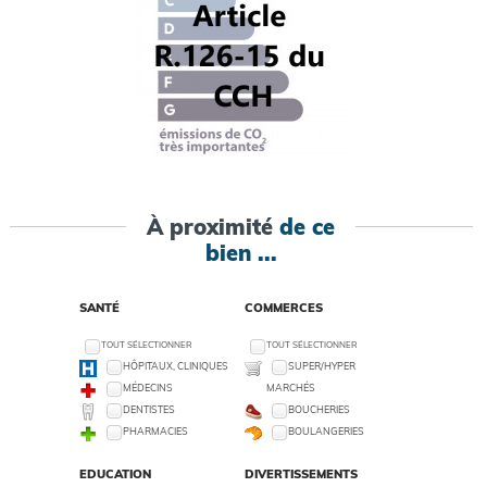
À proximité
de ce
bien ...
SANTÉ
COMMERCES
TOUT SÉLECTIONNER
TOUT SÉLECTIONNER
HÔPITAUX, CLINIQUES
SUPER/HYPER
MÉDECINS
MARCHÉS
DENTISTES
BOUCHERIES
PHARMACIES
BOULANGERIES
EDUCATION
DIVERTISSEMENTS