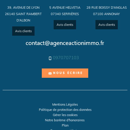
39, AVENUE DE LYON
5 AVENUE HELVETIA
28 RUE BOISSY D'ANGLAS
26140 SAINT RAMBERT
07340 SERRIÈRES
07100 ANNONAY
D'ALBON
Avis clients
Avis clients
Avis clients
0970707103
NOUS ÉCRIRE
Mentions Légales
Politique de protection des données
Gérer les cookies
Notre barème d'honoraires
Plan