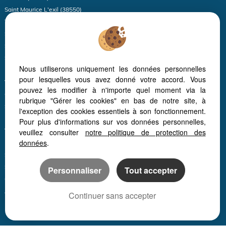
Saint Maurice L'exil (38550)
Thodure (38260)
Serrieres (07340)
Sablons (38550)
Sonnay (38150)
Nous utiliserons uniquement les données personnelles
Limony (07340)
pour lesquelles vous avez donné votre accord. Vous
Vienne (38200)
pouvez les modifier à n'importe quel moment via la
Quintenas (07290)
rubrique "Gérer les cookies" en bas de notre site, à
Saint Hilaire Du Rosier (38840)
l'exception des cookies essentiels à son fonctionnement.
Boulieu Les Annonay (07100)
Pour plus d'informations sur vos données personnelles,
Vinzieux (07340)
veuillez consulter
notre politique de protection des
données
.
La Ricamarie (42150)
Saint Victor (07410)
Saint Alban Du Rhone (38370)
Personnaliser
Tout accepter
Champagne (07340)
Anneyron (26140)
Continuer sans accepter
Roisey (42520)