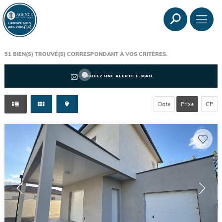
51
BIEN(S) TROUVÉ(S) CORRESPONDANT À VOS CRITÈRES.
CRÉEZ UNE ALERTE E-MAIL
Date
Prix
CP