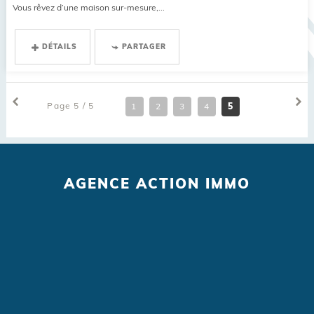
Vous rêvez d’une maison sur-mesure,...
DÉTAILS
PARTAGER
Page 5 / 5
1
2
3
4
5
AGENCE ACTION IMMO